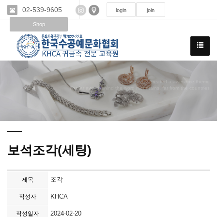
02-539-9605
login
join
Shop
We have created a awesome theme
Far far away,behind the word mountains, far from the countries
보석조각(세팅)
조각
제목
KHCA
작성자
2024-02-20
작성일자